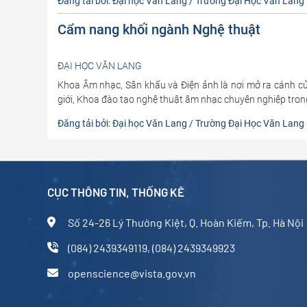
Đăng tải bởi: Đại học Văn Lang / Trường Đại Học Văn Lang
Cẩm nang khối ngành Nghệ thuật
ĐẠI HỌC VĂN LANG
Khoa Âm nhạc, Sân khấu và Điện ảnh là nơi mở ra cánh cư
giới, Khoa đào tạo nghệ thuật âm nhạc chuyên nghiệp trong
Đăng tải bởi: Đại học Văn Lang / Trường Đại Học Văn Lang
CỤC THÔNG TIN, THỐNG KÊ
Số 24-26 Lý Thường Kiệt, Q. Hoàn Kiếm, Tp. Hà Nội
(084) 2439349119, (084) 2439349923
openscience@vista.gov.vn