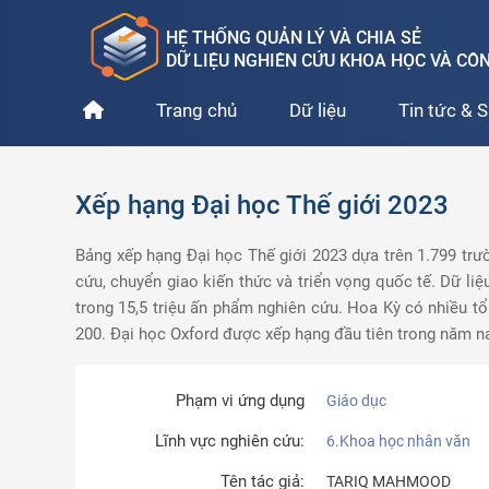
HỆ THỐNG QUẢN LÝ VÀ CHIA SẺ
DỮ LIỆU NGHIÊN CỨU KHOA HỌC VÀ C
Trang chủ
Dữ liệu
Tin tức & S
Xếp hạng Đại học Thế giới 2023
Bảng xếp hạng Đại học Thế giới 2023 dựa trên 1.799 trườ
cứu, chuyển giao kiến ​​thức và triển vọng quốc tế. Dữ l
trong 15,5 triệu ấn phẩm nghiên cứu. Hoa Kỳ có nhiều t
200. Đại học Oxford được xếp hạng đầu tiên trong năm n
Phạm vi ứng dụng
Giáo dục
Lĩnh vực nghiên cứu:
6.Khoa học nhân văn
Tên tác giả:
TARIQ MAHMOOD