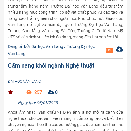
Hướng đến môi trường đại học chuẩn quốc tế, lấy người học là
trung tâm; hằng năm, Trường Đại học Văn Lang đầu tư thêm
nhiều hạng mục công trình, cơ sở vật chất phục vụ đào tạo và
nâng cao trải nghiệm cho người học.Khu phức hợp Giáo dục
Văn Lang nổi bật và hiện đại, gồm Trường Đại học Văn Lang,
Trường Cao đẳng Văn Lang Sài Gòn, Trường Quốc tế Nam Mỹ
UTS và các dịch vụ tiện ích đa dạng, mang đến trải nghiệm tốt...
Đăng tải bởi: Đại học Văn Lang / Trường Đại Học
PDF
Văn Lang
Cẩm nang khối ngành Nghệ thuật
ĐẠI HỌC VĂN LANG
297
0
Ngày tạo: 05/01/2026
Khoa Âm nhạc, Sân khấu và Điện ảnh là nơi mở ra cánh cửa
nghệ thuật cho các sinh viên mong muốn sáng tạo và biểu diễn
chuyên nghiệp. Tiếp thu các xu hướng giáo dục tiên tiến trên thế
giới, Khoa đào tạo nghệ thuật âm nhạc chuyên nghiệp trong