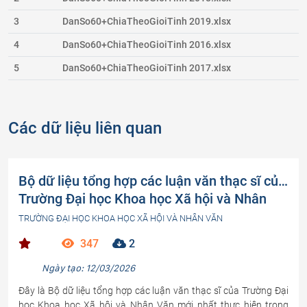
3
DanSo60+ChiaTheoGioiTinh 2019.xlsx
4
DanSo60+ChiaTheoGioiTinh 2016.xlsx
5
DanSo60+ChiaTheoGioiTinh 2017.xlsx
Các dữ liệu liên quan
Bộ dữ liệu tổng hợp các luận văn thạc sĩ của
Trường Đại học Khoa học Xã hội và Nhân
Văn (phần 2)
TRƯỜNG ĐẠI HỌC KHOA HỌC XÃ HỘI VÀ NHÂN VĂN
347
2
Ngày tạo: 12/03/2026
Đây là Bộ dữ liệu tổng hợp các luận văn thạc sĩ của Trường Đại
học Khoa học Xã hội và Nhân Văn mới nhất thực hiện trong