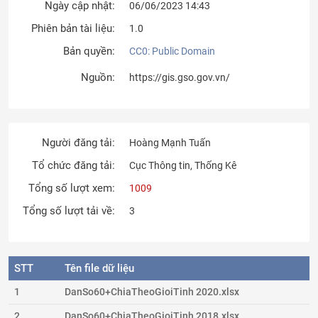
Ngày cập nhật:
06/06/2023 14:43
Phiên bản tài liệu:
1.0
Bản quyền:
CC0: Public Domain
Nguồn:
https://gis.gso.gov.vn/
Người đăng tải:
Hoàng Mạnh Tuấn
Tổ chức đăng tải:
Cục Thông tin, Thống Kê
Tổng số lượt xem:
1009
Tổng số lượt tải về:
3
STT
Tên file dữ liệu
1
DanSo60+ChiaTheoGioiTinh 2020.xlsx
2
DanSo60+ChiaTheoGioiTinh 2018.xlsx