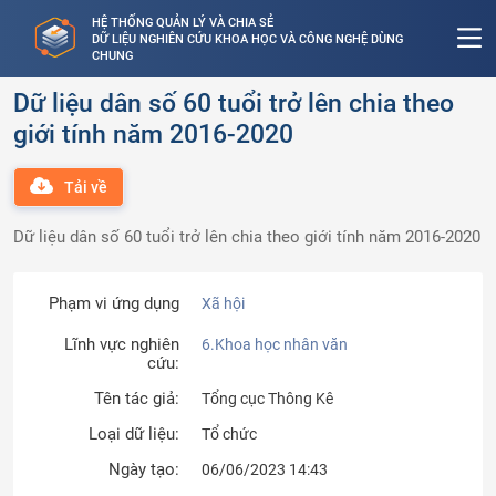
HỆ THỐNG QUẢN LÝ VÀ CHIA SẺ
DỮ LIỆU NGHIÊN CỨU KHOA HỌC VÀ CÔNG NGHỆ DÙNG
CHUNG
Dữ liệu dân số 60 tuổi trở lên chia theo
giới tính năm 2016-2020
Tải về
Dữ liệu dân số 60 tuổi trở lên chia theo giới tính năm 2016-2020
Phạm vi ứng dụng
Xã hội
Lĩnh vực nghiên
6.Khoa học nhân văn
cứu:
Tên tác giả:
Tổng cục Thông Kê
Loại dữ liệu:
Tổ chức
Ngày tạo:
06/06/2023 14:43