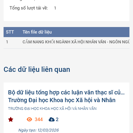
Tổng số lượt tải về:
1
STT
Tên file dữ liệu
1
CẨM NANG KHỐI NGÀNH XÃ HỘI NHÂN VĂN - NGÔN NGỮ.
Các dữ liệu liên quan
Bộ dữ liệu tổng hợp các luận văn thạc sĩ của
Trường Đại học Khoa học Xã hội và Nhân
Văn (phần 2)
TRƯỜNG ĐẠI HỌC KHOA HỌC XÃ HỘI VÀ NHÂN VĂN
344
2
Ngày tạo: 12/03/2026