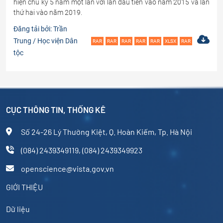
hiện chu kỳ 5 năm một lần với lần đầu tiên vào năm 2015 và lần
thứ hai vào năm 2019.
Đăng tải bởi: Trần
Trung / Học viện Dân
RAR
RAR
RAR
RAR
RAR
XLSX
RAR
tộc
CỤC THÔNG TIN, THỐNG KÊ
Số 24-26 Lý Thường Kiệt, Q. Hoàn Kiếm, Tp. Hà Nội
(084) 2439349119, (084) 2439349923
openscience@vista.gov.vn
GIỚI THIỆU
Dữ liệu