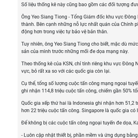
Số liệu thống kê này cũng bao gồm các đối tượng đượ
Ông Yeo Siang Tiong - Tổng Giám đốc khu vực Đông Na
thành. Bên cạnh những nỗ lực nhất quán của Chính p
động hơn trong việc tự bảo vệ bản thân.
Tuy nhiên, ông Yeo Siang Tiong cho biết, mặc dù mức
sản của mình trước những mối đe dọa mạng này.
Theo thống kê của KSN, chỉ tính riêng khu vực Đông
vực, bỏ rất xa so với các quốc gia còn lại.
Cụ thể, tổng số lượng cuộc tấn công mạng ngoại tuyế
ghi nhận 114,8 triệu cuộc tấn công, chiếm gần 50% t
Quốc gia xếp thứ hai là Indonesia ghi nhận hơn 51,2 tr
hơn 22 triệu cuộc tấn công. Singapore là quốc gia có 
Để không bị các cuộc tấn công ngoại tuyến đe dọa, 
- Luôn cập nhật thiết bị, phần mềm và ứng dụng bằng