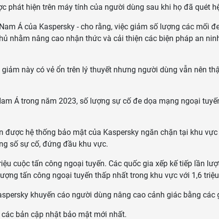
c phát hiện trên máy tính của người dùng sau khi họ đã quét h
m Á của Kaspersky - cho rằng, việc giảm số lượng các mối đe 
hủ nhằm nâng cao nhận thức và cải thiện các biện pháp an nin
 giảm này có vẻ ổn trên lý thuyết nhưng người dùng vẫn nên thậ
 Nam Á trong năm 2023, số lượng sự cố đe dọa mạng ngoại tuyế
n được hệ thống bảo mật của Kaspersky ngăn chặn tại khu vực 
ổng số sự cố, đứng đầu khu vực.
iệu cuộc tấn công ngoại tuyến. Các quốc gia xếp kế tiếp lần lượ
lượng tấn công ngoại tuyến thấp nhất trong khu vực với 1,6 triệu
Kaspersky khuyến cáo người dùng nâng cao cảnh giác bằng các g
 các bản cập nhật bảo mật mới nhất.