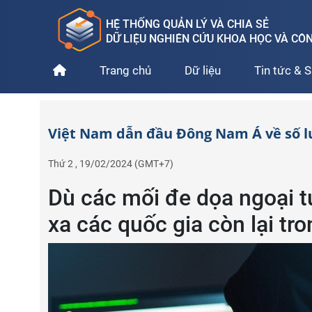
HỆ THỐNG QUẢN LÝ VÀ CHIA SẺ
DỮ LIỆU NGHIÊN CỨU KHOA HỌC VÀ C
Trang chủ
Dữ liệu
Tin tức & S
Việt Nam dẫn đầu Đông Nam Á về số l
Thứ 2 , 19/02/2024
(GMT+7)
Dù các mối đe dọa ngoại 
xa các quốc gia còn lại t