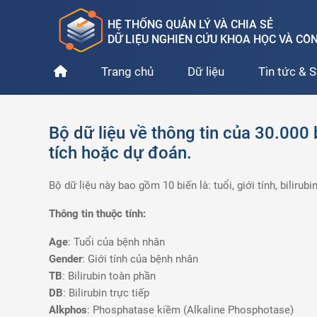
HỆ THỐNG QUẢN LÝ VÀ CHIA SẺ
DỮ LIỆU NGHIÊN CỨU KHOA HỌC VÀ C
Trang chủ
Dữ liệu
Tin tức & S
Bộ dữ liệu về thông tin của 30.00
tích hoặc dự đoán.
Bộ dữ liệu này bao gồm 10 biến là: tuổi, giới tính, bilirub
Thông tin thuộc tính:
Age
: Tuổi của bệnh nhân
Gender
: Giới tính của bệnh nhân
TB
: Bilirubin toàn phần
DB
: Bilirubin trực tiếp
Alkphos
: Phosphatase kiềm (Alkaline Phosphotase)