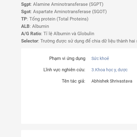
Sgpt
: Alamine Aminotransferase (SGPT)
Sgot
: Aspartate Aminotransferase (SGOT)
TP
: Tổng protein (Total Proteins)
ALB
: Albumin
A/G Ratio
: Tỉ lệ Albumin và Globulin
Selector
: Trường được sử dụng để chia dữ liệu thành ha
Phạm vi ứng dụng
Sức khoẻ
Lĩnh vực nghiên cứu:
3.Khoa học y, dược
Tên tác giả:
Abhishek Shrivastava