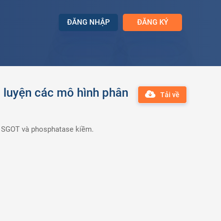
ĐĂNG NHẬP
ĐĂNG KÝ
 luyện các mô hình phân
Tải về
GPT, SGOT và phosphatase kiềm.