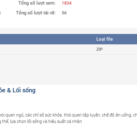
Tổng số lượt xem:
1834
Tổng số lượt tải về:
ê
56
Loại file
ZIP
ỏe & Lối sống
hói quen ngủ, các chỉ số sức khỏe, thói quen tập luyện, chế độ ăn uống, c
 thể, lựa chọn lối sống và hiệu suất cá nhân