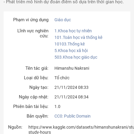
- Phát triển mô hình dự đoán điểm số dựa trên thời gian học.
Phạm vi ứng dụng
Giáo dục
Lĩnh vực nghiên
1.Khoa học tự nhiên
cứu:
101.Toán học và thống kê
10103.Thống kê
5.Khoa học xã hội
503.Khoa học giáo dục
Tên tác giả:
Himanshu Nakrani
Loại dữ liệu:
Tổ chức
Ngày tạo:
21/11/2024 08:33
Ngày cập nhật:
21/11/2024 08:34
Phiên bản tài liệu:
1.0
Bản quyền:
CC0: Public Domain
Nguồn:
https://www.kaggle.com/datasets/himanshunakrani/st
study-hours