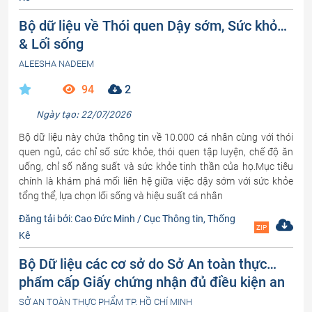
Bộ dữ liệu về Thói quen Dậy sớm, Sức khỏe
& Lối sống
ALEESHA NADEEM
94
2
Ngày tạo: 22/07/2026
Bộ dữ liệu này chứa thông tin về 10.000 cá nhân cùng với thói
quen ngủ, các chỉ số sức khỏe, thói quen tập luyện, chế độ ăn
uống, chỉ số năng suất và sức khỏe tinh thần của họ.Mục tiêu
chính là khám phá mối liên hệ giữa việc dậy sớm với sức khỏe
tổng thể, lựa chọn lối sống và hiệu suất cá nhân
Đăng tải bởi: Cao Đức Minh / Cục Thông tin, Thống
ZIP
Kê
Bộ Dữ liệu các cơ sở do Sở An toàn thực
phẩm cấp Giấy chứng nhận đủ điều kiện an
toàn thực phẩm thuộc trách nhiệm quản lý
SỞ AN TOÀN THỰC PHẨM TP. HỒ CHÍ MINH