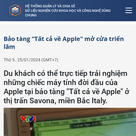
HỆ THỐNG QUẢN LÝ VÀ CHIA SẺ
DỮ LIỆU NGHIÊN CỨU KHOA HỌC VÀ CÔNG NGHỆ DÙNG
CHUNG
Bảo tàng "Tất cả về Apple" mở cửa triển
lãm
Thứ 5 , 25/01/2024
(GMT+7)
Du khách có thể trực tiếp trải nghiệm
những chiếc máy tính đời đầu của
Apple tại bảo tàng "Tất cả về Apple" ở
thị trấn Savona, miền Bắc Italy.