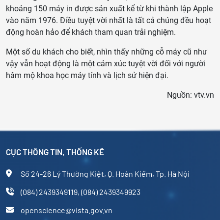
khoảng 150 máy in được sản xuất kể từ khi thành lập Apple
vào năm 1976. Điều tuyệt vời nhất là tất cả chúng đều hoạt
động hoàn hảo để khách tham quan trải nghiệm.
Một số du khách cho biết, nhìn thấy những cỗ máy cũ như
vậy vẫn hoạt động là một cảm xúc tuyệt vời đối với người
hâm mộ khoa học máy tính và lịch sử hiện đại.
Nguồn: vtv.vn
CỤC THÔNG TIN, THỐNG KÊ
Số 24-26 Lý Thường Kiệt, Q. Hoàn Kiếm, Tp. Hà Nội
(084) 2439349119, (084) 2439349923
openscience@vista.gov.vn