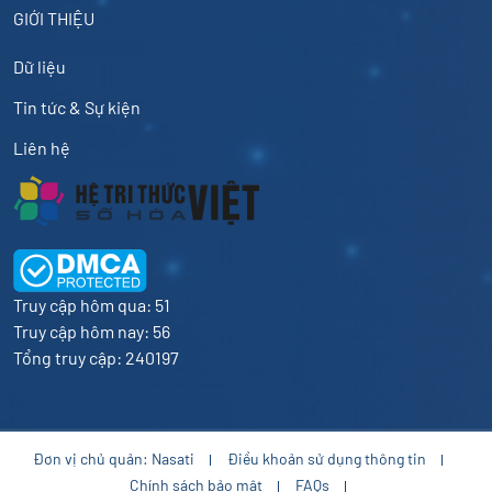
GIỚI THIỆU
Dữ liệu
Tin tức & Sự kiện
Liên hệ
Truy cập hôm qua: 51
Truy cập hôm nay: 56
Tổng truy cập: 240197
Đơn vị chủ quản: Nasati
Điều khoản sử dụng thông tin
Chính sách bảo mật
FAQs