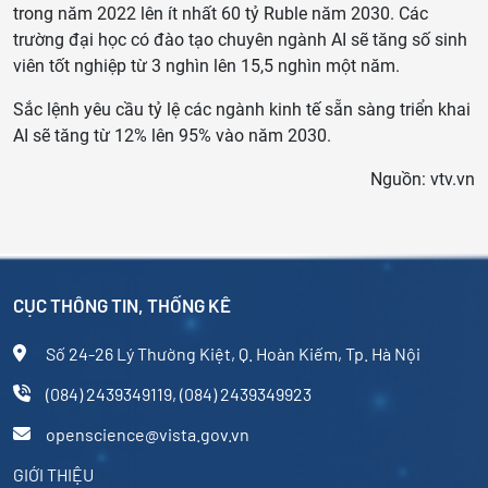
trong năm 2022 lên ít nhất 60 tỷ Ruble năm 2030. Các
trường đại học có đào tạo chuyên ngành AI sẽ tăng số sinh
viên tốt nghiệp từ 3 nghìn lên 15,5 nghìn một năm.
Sắc lệnh yêu cầu tỷ lệ các ngành kinh tế sẵn sàng triển khai
AI sẽ tăng từ 12% lên 95% vào năm 2030.
Nguồn: vtv.vn
CỤC THÔNG TIN, THỐNG KÊ
Số 24-26 Lý Thường Kiệt, Q. Hoàn Kiếm, Tp. Hà Nội
(084) 2439349119, (084) 2439349923
openscience@vista.gov.vn
GIỚI THIỆU