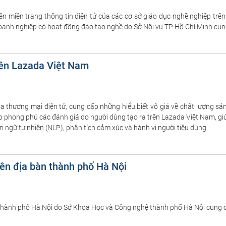
ỉ, tên miền trang thông tin điện tử của các cơ sở giáo dục nghề nghiệp t
doanh nghiệp có hoạt động đào tạo nghề do Sở Nội vụ TP Hồ Chí Minh cun
rên Lazada Việt Nam
ủa thương mại điện tử, cung cấp những hiểu biết vô giá về chất lượng
ợp phong phú các đánh giá do người dùng tạo ra trên Lazada Việt Nam, g
ôn ngữ tự nhiên (NLP), phân tích cảm xúc và hành vi người tiêu dùng.
rên địa bàn thành phố Hà Nội
n thành phố Hà Nội do Sở Khoa Học và Công nghệ thành phố Hà Nội cung 