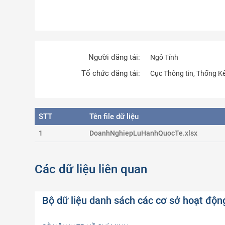
Người đăng tải:
Ngô Tỉnh
Tổ chức đăng tải:
Cục Thông tin, Thống K
STT
Tên file dữ liệu
1
DoanhNghiepLuHanhQuocTe.xlsx
Các dữ liệu liên quan
Bộ dữ liệu danh sách các cơ sở hoạt độn