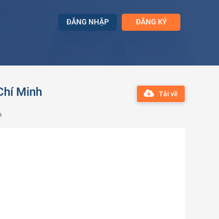
ĐĂNG NHẬP
ĐĂNG KÝ
Chí Minh
Tải về
p