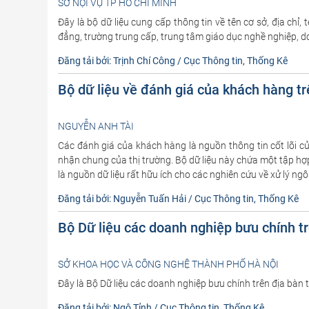
SỞ NỘI VỤ TP HỒ CHÍ MINH
Đây là bộ dữ liệu cung cấp thông tin về tên cơ sở, địa ch
đẳng, trường trung cấp, trung tâm giáo dục nghề nghiệp, 
Đăng tải bởi: Trịnh Chí Công / Cục Thông tin, Thống Kê
Bộ dữ liệu về đánh giá của khách hàng t
NGUYỄN ANH TÀI
Các đánh giá của khách hàng là nguồn thông tin cốt lõi c
nhận chung của thị trường. Bộ dữ liệu này chứa một tập h
là nguồn dữ liệu rất hữu ích cho các nghiên cứu về xử lý ng
Đăng tải bởi: Nguyễn Tuấn Hải / Cục Thông tin, Thống Kê
Bộ Dữ liệu các doanh nghiệp bưu chính t
SỞ KHOA HỌC VÀ CÔNG NGHỆ THÀNH PHỐ HÀ NỘI
Đây là Bộ Dữ liệu các doanh nghiệp bưu chính trên địa bà
Đăng tải bởi: Ngô Tỉnh / Cục Thông tin, Thống Kê