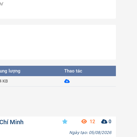
n/
ung lượng
Thao tác
4 KB
 Chí Minh
12
0
Ngày tạo: 05/08/2026