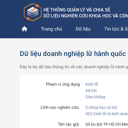
HỆ THỐNG QUẢN LÝ VÀ CHIA SẺ
DỮ LIỆU NGHIÊN CỨU KHOA HỌC VÀ C
Trang chủ
Dữ liệu
Tin tức & S
Dữ liệu doanh nghiệp lữ hành quốc 
Đây là bộ dữ liệu thông tin về các doanh nghiệp lữ hàn
Phạm vi ứng dụng
Kinh tế
Xã hội
Giao thông
Lĩnh vực nghiên cứu:
5.Khoa học xã hội
502.Kinh tế và kinh doa
Tên tác giả:
Sở Du lịch TP Hồ Chí Mi