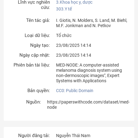
Lĩnh vực nghiên
3.Khoa học y, dược
cứu:
303.Y tế
Tên tác giả:
I. Giotis, N. Molders, S. Land, M. Biehl,
M.F. Jonkman and N. Petkov
Loại dữ liệu:
Tổ chức
Ngày tạo:
23/08/2025 14:14
Ngày cập nhật:
23/08/2025 14:14
Phiên bản tài liệu:
MED-NODE: A computer-assisted
melanoma diagnosis system using
non-dermoscopic images", Expert
Systems with Applications
Bản quyền:
CC0: Public Domain
Nguồn:
https://paperswithcode.com/dataset/med-
node
Người đăng tải:
Nguyễn Thái Nam