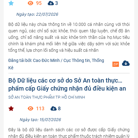
95
3
Ngày tạo: 22/07/2026
Bộ dữ liệu này chứa thông tin về 10.000 cá nhân cùng với thói
quen ngủ, các chỉ số sức khỏe, thói quen tập luyện, chế độ ăn
uống, chỉ số năng suất và sức khỏe tinh thần của họ.Mục tiêu
chính là khám phá mối liên hệ giữa việc dậy sớm với sức khỏe
tổng thể, lựa chọn lối sống và hiệu suất cá nhân
Đăng tải bởi: Cao Đức Minh / Cục Thông tin, Thống
ZIP
Kê
Bộ Dữ liệu các cơ sở do Sở An toàn thực
phẩm cấp Giấy chứng nhận đủ điều kiện an
toàn thực phẩm thuộc trách nhiệm quản lý
SỞ AN TOÀN THỰC PHẨM TP. HỒ CHÍ MINH
nhà nước về an toàn thực phẩm
113
8
Ngày tạo: 15/07/2026
Đây là bộ dữ liệu danh sách các cơ sở được cấp Giấy chứng
nhận đủ điều kiện an toàn thực phẩm thuộc trách nhiệm quản lý