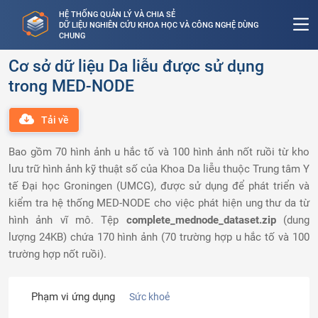
HỆ THỐNG QUẢN LÝ VÀ CHIA SẺ
DỮ LIỆU NGHIÊN CỨU KHOA HỌC VÀ CÔNG NGHỆ DÙNG
CHUNG
Cơ sở dữ liệu Da liễu được sử dụng
trong MED-NODE
Tải về
Bao gồm 70 hình ảnh u hắc tố và 100 hình ảnh nốt ruồi từ kho
lưu trữ hình ảnh kỹ thuật số của Khoa Da liễu thuộc Trung tâm Y
tế Đại học Groningen (UMCG), được sử dụng để phát triển và
kiểm tra hệ thống MED-NODE cho việc phát hiện ung thư da từ
hình ảnh vĩ mô. Tệp
complete_mednode_dataset.zip
(dung
lượng 24KB) chứa 170 hình ảnh (70 trường hợp u hắc tố và 100
trường hợp nốt ruồi).
Phạm vi ứng dụng
Sức khoẻ