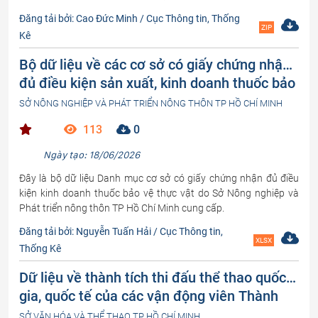
Đăng tải bởi: Cao Đức Minh / Cục Thông tin, Thống
ZIP
Kê
Bộ dữ liệu về các cơ sở có giấy chứng nhận
đủ điều kiện sản xuất, kinh doanh thuốc bảo
vệ thực vật trên địa bàn Thành phố Hồ Chí
SỞ NÔNG NGHIỆP VÀ PHÁT TRIỂN NÔNG THÔN TP HỒ CHÍ MINH
Minh
113
0
Ngày tạo: 18/06/2026
Đây là bộ dữ liệu Danh mục cơ sở có giấy chứng nhận đủ điều
kiện kinh doanh thuốc bảo vệ thực vật do Sở Nông nghiệp và
Phát triển nông thôn TP Hồ Chí Minh cung cấp.
Đăng tải bởi: Nguyễn Tuấn Hải / Cục Thông tin,
XLSX
Thống Kê
Dữ liệu về thành tích thi đấu thể thao quốc
gia, quốc tế của các vận động viên Thành
phố Hồ Chí Minh
SỞ VĂN HÓA VÀ THỂ THAO TP HỒ CHÍ MINH