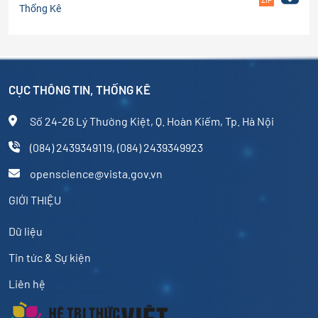
ZIP
Thống Kê
CỤC THÔNG TIN, THỐNG KÊ
Số 24-26 Lý Thường Kiệt, Q. Hoàn Kiếm, Tp. Hà Nội
(084) 2439349119, (084) 2439349923
openscience@vista.gov.vn
GIỚI THIỆU
Dữ liệu
Tin tức & Sự kiện
Liên hệ