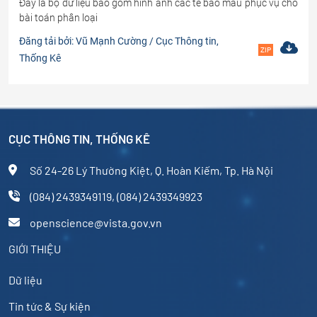
Đây là bộ dữ liệu bao gồm hình ảnh các tế bào máu phục vụ cho
bài toán phân loại
Đăng tải bởi: Vũ Mạnh Cường / Cục Thông tin,
ZIP
Thống Kê
CỤC THÔNG TIN, THỐNG KÊ
Số 24-26 Lý Thường Kiệt, Q. Hoàn Kiếm, Tp. Hà Nội
(084) 2439349119, (084) 2439349923
openscience@vista.gov.vn
GIỚI THIỆU
Dữ liệu
Tin tức & Sự kiện