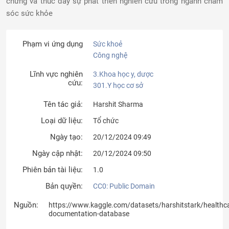
chứng và thúc đẩy sự phát triển nghiên cứu trong ngành chăm
sóc sức khỏe
Phạm vi ứng dụng
Sức khoẻ
Công nghệ
Lĩnh vực nghiên
3.Khoa học y, dược
cứu:
301.Y học cơ sở
Tên tác giả:
Harshit Sharma
Loại dữ liệu:
Tổ chức
Ngày tạo:
20/12/2024 09:49
Ngày cập nhật:
20/12/2024 09:50
Phiên bản tài liệu:
1.0
Bản quyền:
CC0: Public Domain
Nguồn:
https://www.kaggle.com/datasets/harshitstark/healthc
documentation-database