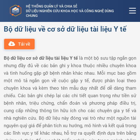
HỆ THỐNG QUẢN LÝ VÀ CHIA SẺ
DỮ LIỆU NGHIÊN CỨU KHOA HỌC VÀ CÔNG NGHỆ DÙNG
CHUNG
Bộ dữ liệu về cơ sở dữ liệu tài liệu Y tế
Tải về
Bộ dữ liệu cơ sở dữ liệu tài liệu Y tế
là một bộ sưu tập ngắn gọn
nhưng đầy đủ về các bản ghi y khoa thuộc nhiều chuyên khoa
và tình huống gặp gỡ bệnh nhân khác nhau. Mỗi mục bao gồm
một mô tả ngắn gọn về cuộc gặp y tế, được phân loại theo
chuyên khoa và kèm theo tên mẫu duy nhất để dễ dàng tham
chiếu. Các bản ghi chép lại các chi tiết quan trọng như tiền sử
bệnh nhân, triệu chứng, chẩn đoán và phương pháp điều trị,
cung cấp những thông tin hữu ích cho các chuyên gia y tế và
nhà nghiên cứu. Bộ dữ liệu này đóng vai trò như một nguồn tài
nguyên quý giá để phân tích xu hướng, mô hình và kết quả trong
các lĩnh vực y tế khác nhau, hỗ trợ ra quyết định dựa trên bằng