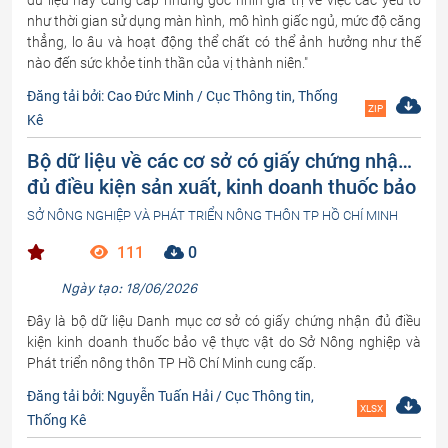
dữ liệu này cung cấp những góc nhìn giá trị về việc các yếu tố
như thời gian sử dụng màn hình, mô hình giấc ngủ, mức độ căng
thẳng, lo âu và hoạt động thể chất có thể ảnh hưởng như thế
nào đến sức khỏe tinh thần của vị thành niên."
Đăng tải bởi: Cao Đức Minh / Cục Thông tin, Thống
ZIP
Kê
Bộ dữ liệu về các cơ sở có giấy chứng nhận
đủ điều kiện sản xuất, kinh doanh thuốc bảo
vệ thực vật trên địa bàn Thành phố Hồ Chí
SỞ NÔNG NGHIỆP VÀ PHÁT TRIỂN NÔNG THÔN TP HỒ CHÍ MINH
Minh
111
0
Ngày tạo: 18/06/2026
Đây là bộ dữ liệu Danh mục cơ sở có giấy chứng nhận đủ điều
kiện kinh doanh thuốc bảo vệ thực vật do Sở Nông nghiệp và
Phát triển nông thôn TP Hồ Chí Minh cung cấp.
Đăng tải bởi: Nguyễn Tuấn Hải / Cục Thông tin,
XLSX
Thống Kê