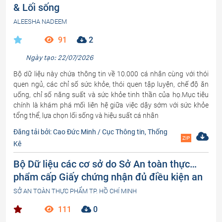
& Lối sống
ALEESHA NADEEM
91
2
Ngày tạo: 22/07/2026
Bộ dữ liệu này chứa thông tin về 10.000 cá nhân cùng với thói
quen ngủ, các chỉ số sức khỏe, thói quen tập luyện, chế độ ăn
uống, chỉ số năng suất và sức khỏe tinh thần của họ.Mục tiêu
chính là khám phá mối liên hệ giữa việc dậy sớm với sức khỏe
tổng thể, lựa chọn lối sống và hiệu suất cá nhân
Đăng tải bởi: Cao Đức Minh / Cục Thông tin, Thống
ZIP
Kê
Bộ Dữ liệu các cơ sở do Sở An toàn thực
phẩm cấp Giấy chứng nhận đủ điều kiện an
toàn thực phẩm thuộc trách nhiệm quản lý
SỞ AN TOÀN THỰC PHẨM TP. HỒ CHÍ MINH
nhà nước về an toàn thực phẩm
111
0